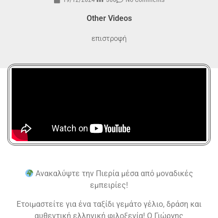
Other Videos
επιστροφή
Ανακαλύψτε την Πιερία μέσα από μοναδικές
εμπειρίες!
Ετοιμαστείτε για ένα ταξίδι γεμάτο γέλιο, δράση και
αυθεντική ελληνική φιλοξενία! Ο Γιώργης