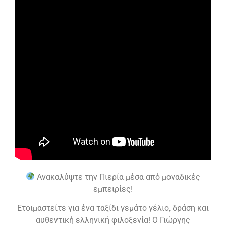
Ανακαλύψτε την Πιερία μέσα από μοναδικές
εμπειρίες!
Ετοιμαστείτε για ένα ταξίδι γεμάτο γέλιο, δράση και
αυθεντική ελληνική φιλοξενία! Ο Γιώργης