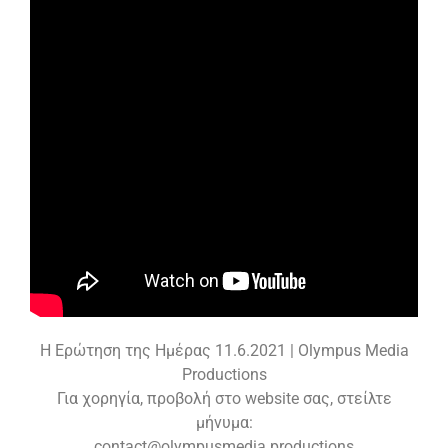
Η Ερώτηση της Ημέρας 11.6.2021 | Olympus Media
Productions
Για χορηγία, προβολή στο website σας, στείλτε
μήνυμα:
contact@olympusmedia.productions