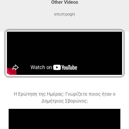
Other Videos
επιστροφή
Η Ερώτηση της Ημέρας: Γνωρίζετε ποιος ήταν ο
Δημήτριος Σβορώνος;